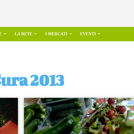
E
LA RETE
I MERCATI
EVENTI
ura 2013