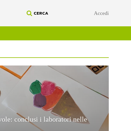
CERCA
Accedi
ole: conclusi i laboratori nelle