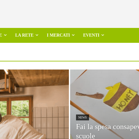
E
LA RETE
I MERCATI
EVENTI
NEWS
Fai la spesa consapev
scuole