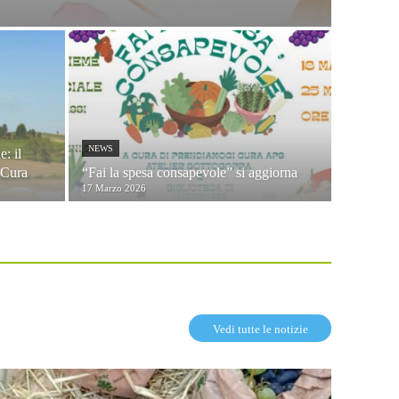
NEWS
: il
 Cura
“Fai la spesa consapevole” si aggiorna
17 Marzo 2026
Vedi tutte le notizie