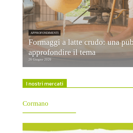
APPROFONDIMENTI
Formaggi a latte crudo: una pu
approfondire il tema
26 Giugno 2026
I nostri mercati
Cormano