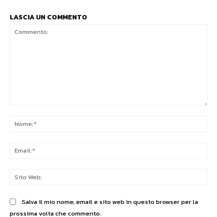
LASCIA UN COMMENTO
Commento:
No
Ema
Sit
We
Salva il mio nome, email e sito web in questo browser per la
prossima volta che commento.