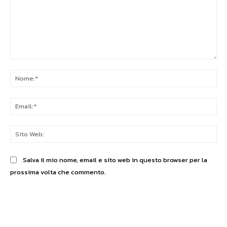
Commento:
No
Ema
Sit
We
Salva il mio nome, email e sito web in questo browser per la
prossima volta che commento.