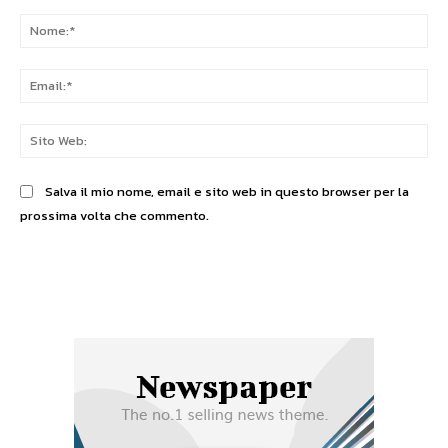
Commento:
No
Ema
Sit
We
Salva il mio nome, email e sito web in questo browser per la
prossima volta che commento.