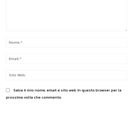
Commento:
No
Ema
Sit
We
Salva il mio nome, email e sito web in questo browser per la
prossima volta che commento.