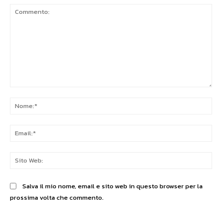
Commento:
No
Ema
Sit
We
Salva il mio nome, email e sito web in questo browser per la
prossima volta che commento.