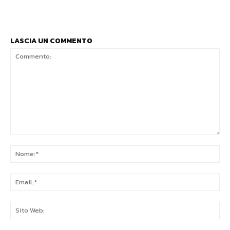
LASCIA UN COMMENTO
Commento:
No
Ema
Sit
We