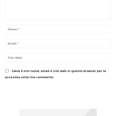
Commento:
No
Ema
Sit
We
Salva il mio nome, email e sito web in questo browser per la
prossima volta che commento.