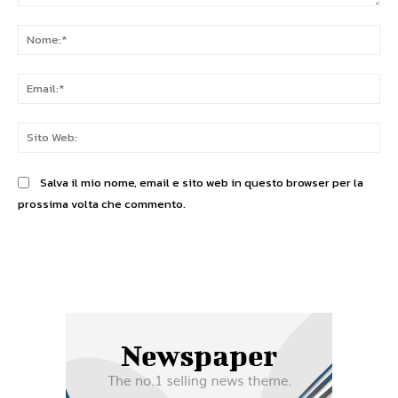
Commento:
No
Ema
Sit
We
Salva il mio nome, email e sito web in questo browser per la
prossima volta che commento.